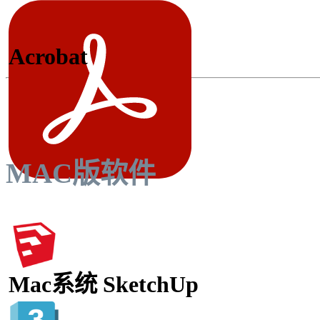
Acrobat
MAC版软件
Mac系统 SketchUp