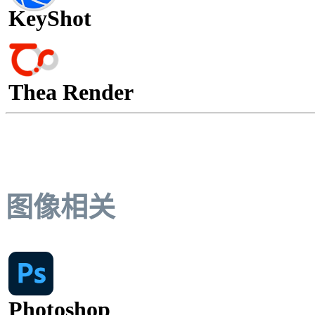
KeyShot
Thea Render
图像相关
Photoshop