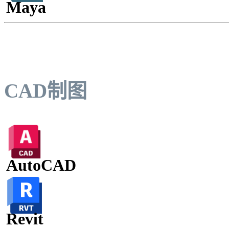
Maya
CAD制图
AutoCAD
Revit